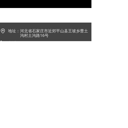
联系我们
王母山
地址：
河北省石家庄市近郊平山县王坡乡曹土
响马寨
沟村土沟路16号
电话：
0311-82899888
民族风情园
手机：
0311-89648880
微信客服
公众号
地址：
河北省石家庄市近郊平山县王坡乡曹土沟村土沟路16
号
电话：
0311-82899888