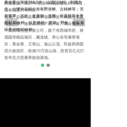
跨国集团。2021年全国500强企业名列106位，
滑雪场
现有员工31000名。
房地产总公司是集康养项目开发、精品住宅及
丛林穿越
ꂃ
ꁹ
商业开发、旅游及度假产品开发、物业服务为
一体的综合型开发公司，旗下有西城华府、林
黄金谷
溪园等精品项目，藏龙镇、养心谷等康养项
目，黄金寨、王母山、迪山云顶、民族风情园
藏龙谷
四大旅游区，收储10万亩山场，投资百亿元打
造华北大型康养旅游基地。
研学之旅
演出欣赏
游玩推荐路线
住在黄金寨
新闻中心
加入我们