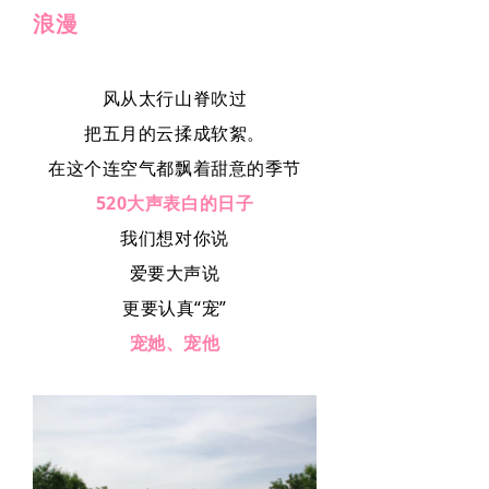
浪漫
联系我们
王母山
风从太行山脊吹过
响马寨
把五月的云揉成软絮。
在这个连空气都飘着甜意的季节
民族风情园
520大声表白的日子
我们想对你说
爱要大声说
更要认真“宠”
宠她、宠他