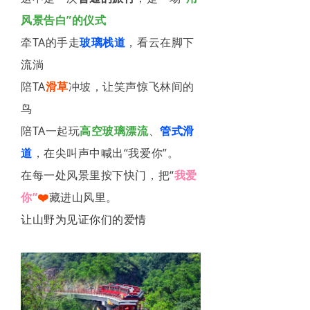
风景告白”的仪式
牵TA的手走
玻璃栈道
，看云在脚下
流淌
陪TA
滑草
冲坡，让笑声惊飞林间的
鸟
陪TA一起玩
高空玻璃漂流
、
管式滑
道
，在尖叫声中喊出“我爱你”。
在每一处风景里按下快门，把“
我爱
你”
❤️
藏进山风里。
让山野为见证你们的爱情