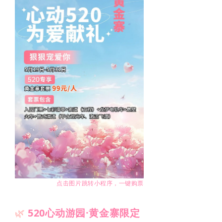
滑雪场
丛林穿越
黄金谷
藏龙谷
研学之旅
演出欣赏
游玩推荐路线
住在黄金寨
点击图片跳转小程序，一键购票
新闻中心
🌿
520心动游园·黄金寨限定
加入我们