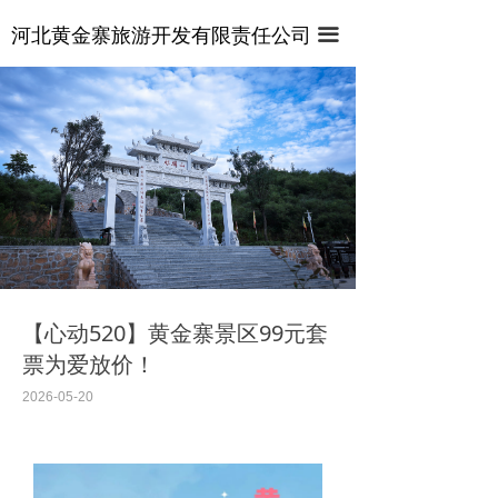
首页
河北黄金寨旅游开发有限责任公司
끀
关于景区
视频专区
管式滑道
新闻中心
这里有最新的公司动态，这里有最新的网站设计、移
悬壁火车
动端设计、网页相关内容与你分享
麒麟山索道
百态麒麟园
【心动520】黄金寨景区99元套
票为爱放价！
七彩滑道
2026-05-20
激流飞渡
龙梦电轨车