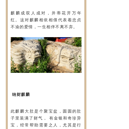
麒麟成双人成对，并蒂花开万年
红。这对麒麟相依相偎代表着忠贞
不渝的爱情，一生相伴不离不弃。
纳财麒麟
此麒麟大肚是个聚宝盆，圆圆的肚
子里装满了财气， 有金银和奇珍异
宝，经常帮助需要之人，尤其是行