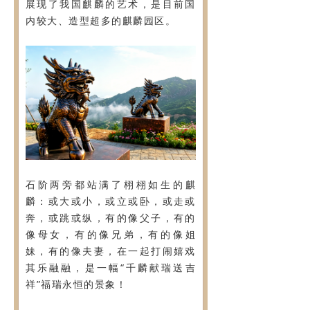
展现了我国麒麟的艺术，是目前国
内较大、造型超多的麒麟园区。
石阶两旁都站满了栩栩如生的麒
麟：或大或小，或立或卧，或走或
奔，或跳或纵，有的像父子，有的
像母女，有的像兄弟，有的像姐
妹，有的像夫妻，在一起打闹嬉戏
其乐融融，是一幅“千麟献瑞送吉
祥”福瑞永恒的景象！