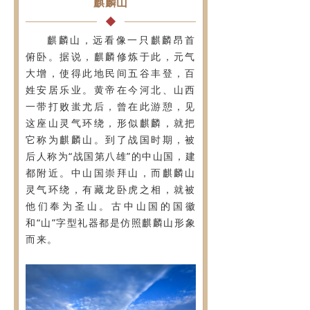
麒麟山
滑雪场
麒麟山，远看像一只麒麟昂首
丛林穿越
俯卧。据说，麒麟修炼于此，元气
大增，使得此地民间五谷丰登，百
黄金谷
姓安居乐业。黄帝在今河北、山西
一带打败蚩尤后，曾在此游憩，见
藏龙谷
这座山灵气环绕，形似麒麟，就把
它称为麒麟山。到了战国时期，被
研学之旅
后人称为“战国第八雄”的中山国，建
演出欣赏
都附近。中山国崇拜山，而麒麟山
灵气环绕，有藏龙卧虎之相，就被
游玩推荐路线
他们奉为圣山。古中山国的国徽
和“山”字型礼器都是仿照麒麟山形象
住在黄金寨
而来。
新闻中心
加入我们