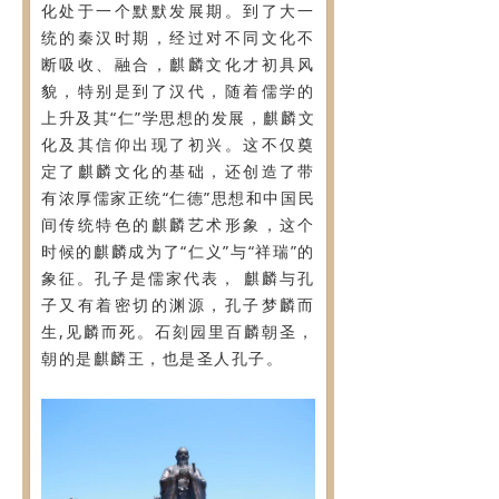
化处于一个默默发展期。到了大一
统的秦汉时期，经过对不同文化不
断吸收、融合，麒麟文化才初具风
貌，特别是到了汉代，随着儒学的
上升及其“仁”学思想的发展，麒麟文
化及其信仰出现了初兴。这不仅奠
定了麒麟文化的基础，还创造了带
有浓厚儒家正统“仁德”思想和中国民
间传统特色的麒麟艺术形象，这个
时候的麒麟成为了“仁义”与“祥瑞”的
象征。孔子是儒家代表， 麒麟与孔
子又有着密切的渊源，孔子梦麟而
生,见麟而死。石刻园里百麟朝圣，
朝的是麒麟王，也是圣人孔子。