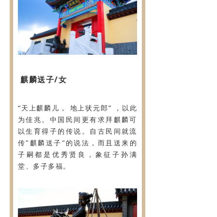
麒麟送子/女
“天上麒麟儿， 地上状元郎” ，以此
为佳兆。中国民间更有求拜麒麟可
以生育得子的传说。自古民间就流
传"麒麟送子"的说法，而且送来的
子嗣都是优秀贤良，象征子孙满
堂、多子多福。