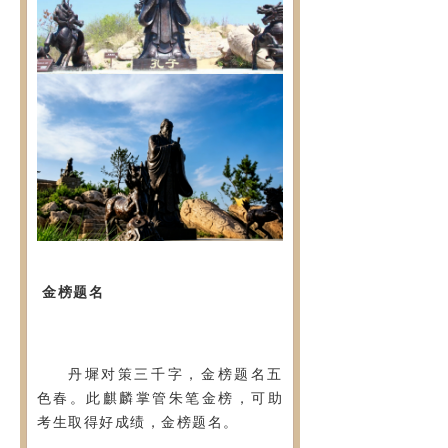
金榜题名
丹墀对策三千字，金榜题名五
色春。此麒麟掌管朱笔金榜，
可助
考生取得好成绩，金榜题名。