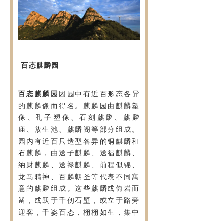
联系我们
王母山
响马寨
百态麒麟园
民族风情园
百态麒麟园
因园中有近百形态各异
的麒麟像而得名。麒麟园由麒麟塑
像、孔子塑像、石刻麒麟、麒麟
庙、放生池、麒麟阁等部分组成。
园内有近百只造型各异的铜麒麟和
石麒麟，由送子麒麟、送福麒麟、
纳财麒麟、送禄麒麟、前程似锦、
龙马精神、百麟朝圣等代表不同寓
意的麒麟组成。这些麒麟或倚岩而
凿，或跃于千仞石壁，或立于路旁
迎客，千姿百态，栩栩如生，集中