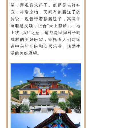
望，拜观音求得子。麒麟是吉祥神
宠，祥瑞之物，民间有麒麟送子的
传说，观音带着麒麟送子，寓意子
嗣聪慧灵颖，正合“天上麒麟儿，地
上状元郎”之意，这都是民间对子嗣
成材的美好盼望，寄托着人们对家
道中兴的期盼和安居乐业、热爱生
活的美好愿望。