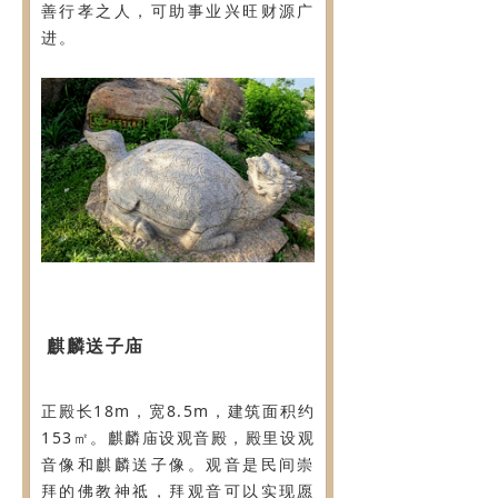
善行孝之人，可助事业兴旺财源广
进。
麒麟送子庙
正殿长18m，宽8.5m，建筑面积约
153㎡。麒麟庙设观音殿，殿里设观
音像和麒麟送子像。观音是民间崇
拜的佛教神祗，拜观音可以实现愿