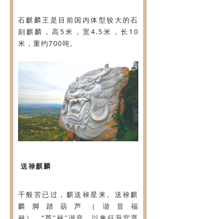
石麒麟王是目前国内体型较大的石
刻麒麟，高5米，宽4.5米，长10
米，重约700吨。
送禄麒麟
千般苦已过，麒送禄星来。送禄麒
麟脚踏葫芦（谐音福
禄），“芦"禄"谐音，以象征升官晋