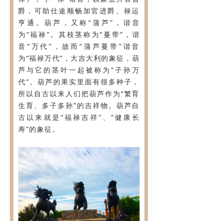
爵，可助仕途顺畅加官进爵、禄运
亨通。葫芦，又称“蒲芦”，谐音
为“福禄”。其枝茎称为“蔓带”，谐
音“万代”，故而“蒲芦蔓带”谐音
为“福禄万代”，大吉大利的象征，葫
芦与它的茎叶一起被称为“子孙万
代”。葫芦的果实里面有很多种子，
所以自古以来人们把葫芦作为“繁育
生育、多子多孙”的吉祥物。葫芦自
古以来就是“福禄吉祥”、“健康长
寿”的象征。