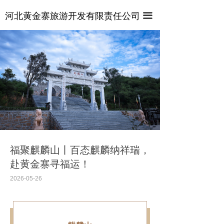
首页
河北黄金寨旅游开发有限责任公司
끀
关于景区
视频专区
管式滑道
新闻中心
这里有最新的公司动态，这里有最新的网站设计、移
悬壁火车
动端设计、网页相关内容与你分享
麒麟山索道
百态麒麟园
福聚麒麟山丨百态麒麟纳祥瑞，
赴黄金寨寻福运！
七彩滑道
2026-05-26
激流飞渡
龙梦电轨车