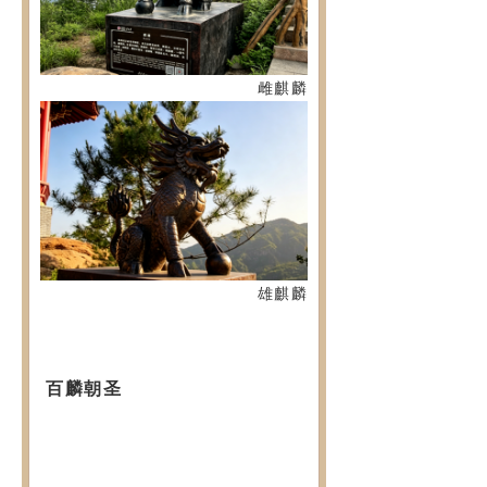
雌麒麟
雄麒麟
百麟朝圣