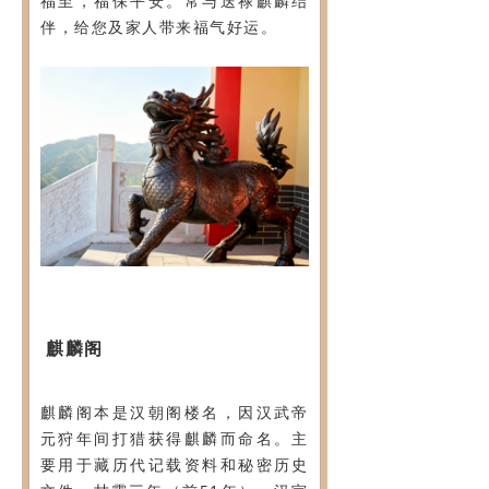
福至，福保平安。常与送禄麒麟结
伴，给您及家人带来福气好运。
麒麟阁
麒麟阁本是汉朝阁楼名，因汉武帝
元狩年间打猎获得麒麟而命名。主
要用于藏历代记载资料和秘密历史