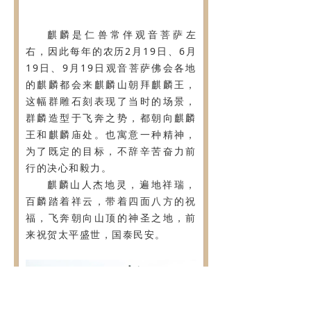
麒麟是仁兽常伴观音菩萨左
右，因此每年的农历2月19日、6月
19日、9月19日观音菩萨佛会各地
的麒麟都会来麒麟山朝拜麒麟王，
这幅群雕石刻表现了当时的场景，
群麟造型于飞奔之势，都朝向麒麟
王和麒麟庙处。也寓意一种精神，
为了既定的目标，不辞辛苦奋力前
行的决心和毅力。
麒麟山人杰地灵，遍地祥瑞，
百麟踏着祥云，带着四面八方的祝
福，飞奔朝向山顶的神圣之地，前
来祝贺太平盛世，国泰民安。