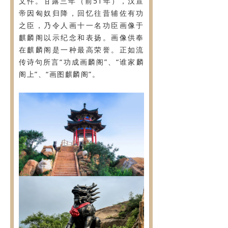
文件。甘露三年（前51年），汉宣
帝因匈奴归降，回忆往昔辅佐有功
之臣，乃令人画十一名功臣画像于
麒麟阁以示纪念和表扬。画像供奉
在麒麟阁是一种最高荣誉。正如流
传诗句所言“功成画麟阁”、“谁家麟
阁上”、“画图麒麟阁”。