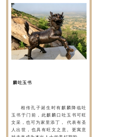
麟吐玉书
相传孔子诞生时有麒麟降临吐
玉书于门前，此麒麟口吐玉书可旺
文采，也可为家里添丁， 代表有圣
人出世，也具有旺文之意。更寓意
对未来成为杰出人士的美好期盼。