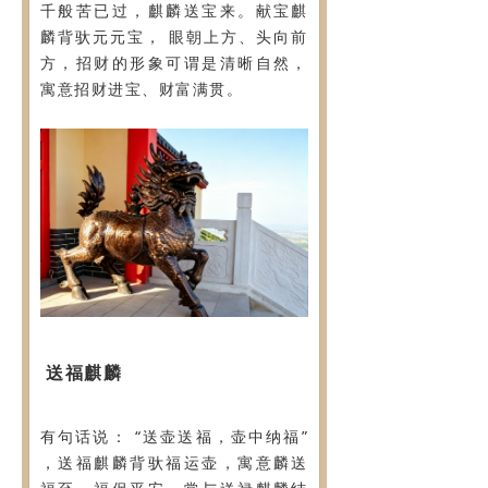
千般苦已过，麒麟送宝来。献宝麒
麟背驮元元宝， 眼朝上方、头向前
方，招财的形象可谓是清晰自然，
寓意招财进宝、财富满贯。
送福麒麟
有句话说： “送壶送福，壶中纳福”
，送福麒麟背驮福运壶，寓意麟送