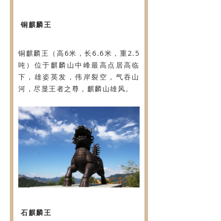
铜麒麟王
铜麒麟王（高6米，长6.6米，重2.5
吨）位于麒麟山中峰最高点居高临
下，雄姿英发，伟岸裂空，气吞山
河，尽显王者之尊，麒麟山雄风。
石麒麟王