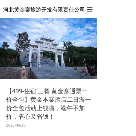
首页
河北黄金寨旅游开发有限责任公司
끀
关于景区
视频专区
管式滑道
新闻中心
这里有最新的公司动态，这里有最新的网站设计、移
悬壁火车
动端设计、网页相关内容与你分享
麒麟山索道
百态麒麟园
【499-住宿 三餐 黄金寨通票一
价全包】黄金本寨酒店二日游一
七彩滑道
价全包活动上线啦，端午不加
价，省心又省钱！
激流飞渡
2026-06-18
龙梦电轨车