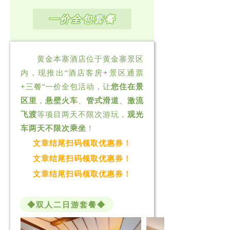
联系我们
一价全包套餐
王母山
黄金本寨酒店位于黄金寨景区
响马寨
内，现推出“酒店客房+景区通票
民族风情园
+三餐”一价全包活动，让
您住在景
区里
，
悬壁火车
、
管式滑道
、
激流
飞渡
等项目两天不限次游玩，
观光
车两天不限次乘坐
！
文章结尾扫码领取优惠券！
文章结尾扫码领取优惠券！
文章结尾扫码领取优惠券！
◆双人二日游套餐◆