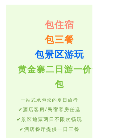
滑雪场
包住宿
丛林穿越
黄金谷
包三餐
藏龙谷
包景区游玩
研学之旅
黄金寨二日游一价全
演出欣赏
包
游玩推荐路线
一站式承包您的夏日旅行
住在黄金寨
✔酒店客房/民宿客房任选
新闻中心
✔
景区通票
两日不限次
畅
玩
酒店餐厅提供一日三餐
✔
加入我们