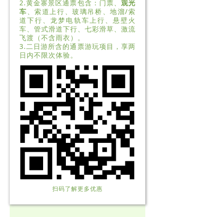
2.黄金寨景区通票包含：门票、
观光
车
、索道上行、玻璃吊桥、地溜/索
道下行、龙梦电轨车上行、悬壁火
车、管式滑道下行、七彩滑草、激流
飞渡（不含雨衣）。
3.二日游所含的通票游玩项目，享两
日内不限次体验。
扫码了解更多优惠