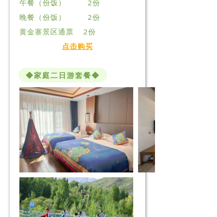
午餐（份饭） 2份
晚餐（份饭） 2份
黄金寨景区通票 2份
点击购买
◆家庭二日游套餐◆