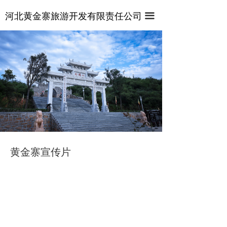
首页
河北黄金寨旅游开发有限责任公司
끀
关于景区
视频专区
管式滑道
产品展示
全力为中小企业提供网页设计、网站建设等店铺详情
悬壁火车
装修设计、平面设计、品牌推广等高度定制服务
麒麟山索道
百态麒麟园
黄金寨宣传片
七彩滑道
激流飞渡
龙梦电轨车